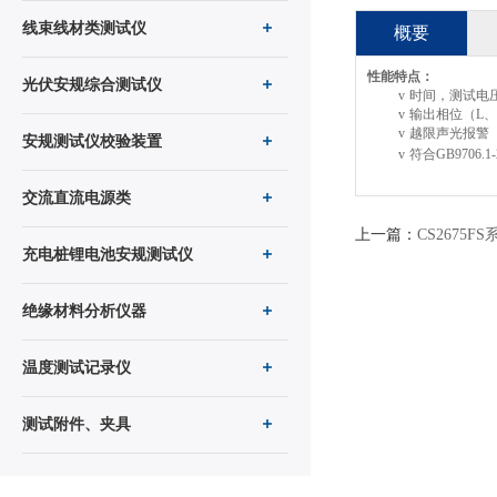
线束线材类测试仪
概要
性能特点：
光伏安规综合测试仪
v
时间，测试电
v
输出相位（
L
、
v
越限声光报警
安规测试仪校验装置
v
符合
GB9706.1-
交流直流电源类
上一篇：
CS2675
充电桩锂电池安规测试仪
绝缘材料分析仪器
温度测试记录仪
测试附件、夹具