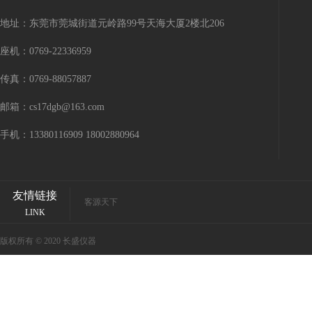
地址：东莞市莞城街道元岭路99号天海大厦2楼北206
座机：0769-22336959
传真：0769-88057887
邮箱：cs17dgb@163.com
手机：13380116909 18002880964
友情链接
客源天下
LINK
版权所有 © 2020 长盛仪器