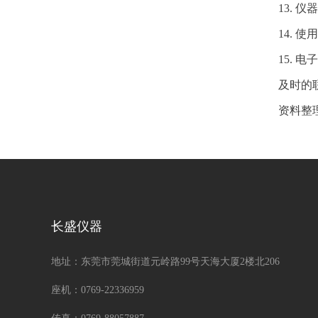
13.
14.
15.
及时的
资料整理
长盛仪器
地址：东莞市莞城街道元岭路99号天海大厦2楼北206
座机：0769-22336959