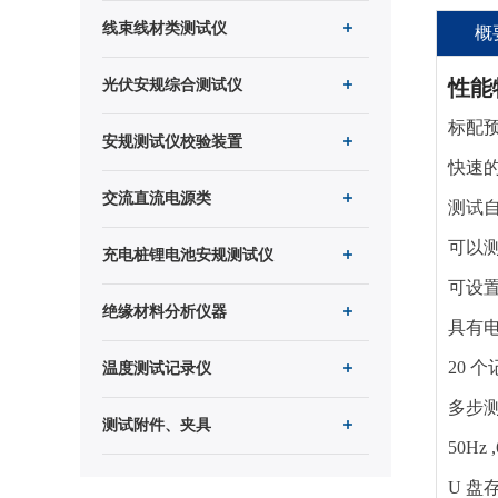
线束线材类测试仪
概
性能
光伏安规综合测试仪
标配
安规测试仪校验装置
快速的
交流直流电源类
测试
可以
充电桩锂电池安规测试仪
可设
绝缘材料分析仪器
具有
20 
温度测试记录仪
多步
测试附件、夹具
50Hz
U 盘