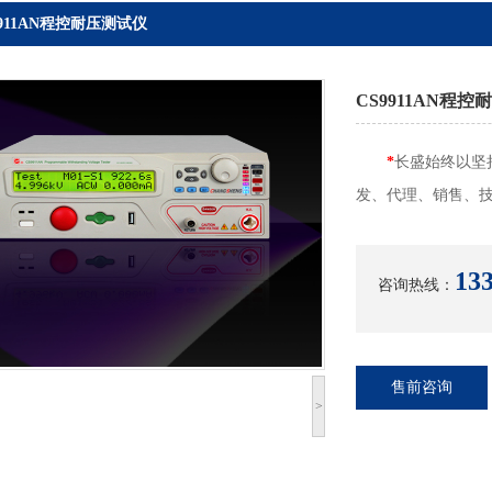
9911AN程控耐压测试仪
CS9911AN程
*
长盛始终以坚
发、代理、销售、
133
咨询热线：
售前咨询
>