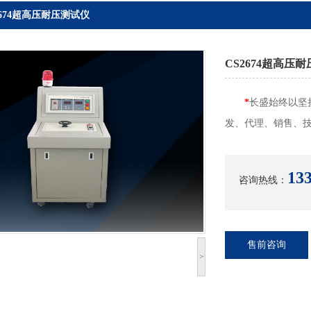
2674超高压耐压测试仪
CS2674超高压
*
长盛始终以坚
发、代理、销售、
133
咨询热线：
售前咨询
>